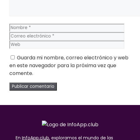
Nombre
Corre
electr
Web
Guarda mi nombre, correo electrónico y web
en este navegador para la próxima vez que
comente.
En
InfoApp.club
, exploramos el mundo de las