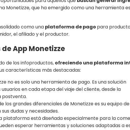
 de oportunidades para aquellos que
buscan generar ingre
rma Monetizze, que ha emergido como una herramienta ese
onsolidado como una
plataforma de pago
para productos
or, el afiliado y el productor.
s de App Monetizze
o de los infoproductos,
ofreciendo una plataforma in
us características más destacadas:
ze no es solo una herramienta de pago. Es una solución
uarios en cada etapa del viaje del cliente, desde la
a postventa.
e los grandes diferenciales de Monetizze es su equipo de
en sus dudas y necesidades.
a plataforma está diseñada especialmente para la comerc
 pueden esperar herramientas y soluciones adaptadas a es