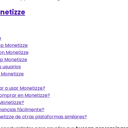
netizze
e
pp Monetizze
on Monetizze
pp Monetizze
 usuarios
 Monetizze
 a usar Monetizze?
comprar en Monetizze?
Monetizze?
nancias fácilmente?
etizze de otras plataformas similares?