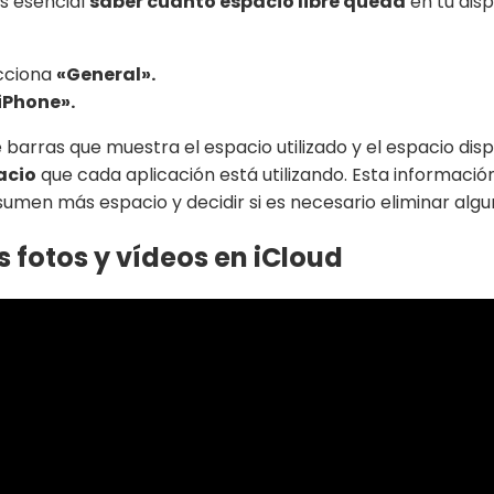
s esencial
saber cuánto espacio libre queda
en tu disp
ecciona
«General».
iPhone».
e barras que muestra el espacio utilizado y el espacio di
acio
que cada aplicación está utilizando. Esta información
sumen más espacio y decidir si es necesario eliminar algun
 fotos y vídeos en iCloud