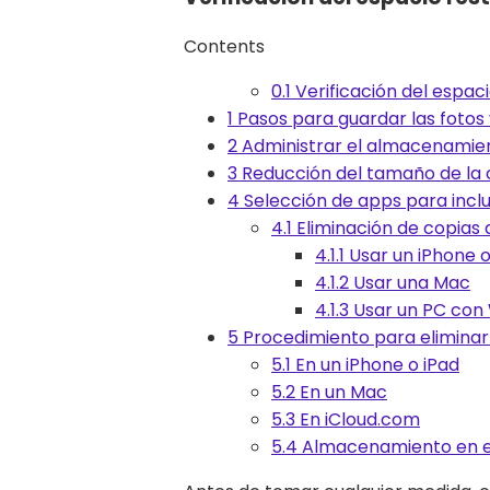
Contents
0.1
Verificación del espac
1
Pasos para guardar las fotos 
2
Administrar el almacenamien
3
Reducción del tamaño de la c
4
Selección de apps para inclui
4.1
Eliminación de copias 
4.1.1
Usar un iPhone o
4.1.2
Usar una Mac
4.1.3
Usar un PC con
5
Procedimiento para eliminar 
5.1
En un iPhone o iPad
5.2
En un Mac
5.3
En iCloud.com
5.4
Almacenamiento en el 