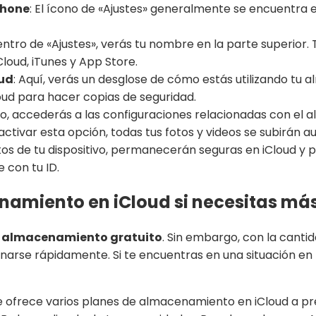
Phone
: El ícono de «Ajustes» generalmente se encuentra e
entro de «Ajustes», verás tu nombre en la parte superior. T
Cloud, iTunes y App Store.
oud
: Aquí, verás un desglose de cómo estás utilizando tu
oud para hacer copias de seguridad.
rlo, accederás a las configuraciones relacionadas con el
l activar esta opción, todas tus fotos y videos se subirán
tos de tu dispositivo, permanecerán seguras en iCloud y 
e con tu ID.
namiento en iCloud si necesitas má
e almacenamiento gratuito
. Sin embargo, con la cant
enarse rápidamente. Si te encuentras en una situación en
e ofrece varios planes de almacenamiento en iCloud a pr