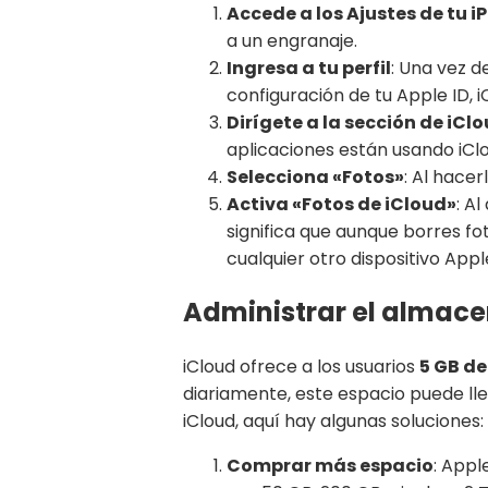
Accede a los Ajustes de tu i
a un engranaje.
Ingresa a tu perfil
: Una vez d
configuración de tu Apple ID, i
Dirígete a la sección de iCl
aplicaciones están usando iCl
Selecciona «Fotos»
: Al hace
Activa «Fotos de iCloud»
: A
significa que aunque borres fo
cualquier otro dispositivo Appl
Administrar el almace
iCloud ofrece a los usuarios
5 GB d
diariamente, este espacio puede ll
iCloud, aquí hay algunas soluciones:
Comprar más espacio
: Appl