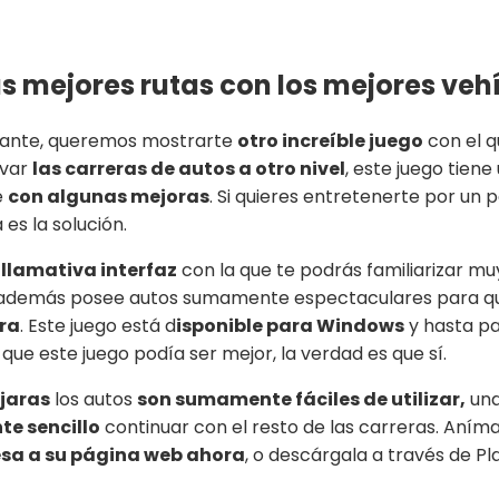
las mejores rutas con los mejores veh
rtante, queremos mostrarte
otro increíble juego
con el q
evar
las carreras de autos a otro nivel
, este juego tien
e
con algunas mejoras
. Si quieres entretenerte por un 
es la solución.
 llamativa interfaz
con la que te podrás familiarizar m
y además posee autos sumamente espectaculares para qu
era
. Este juego está d
isponible para Windows
y hasta p
s que este juego podía ser mejor, la verdad es que sí.
ejaras
los autos
son sumamente fáciles de utilizar,
una
e sencillo
continuar con el resto de las carreras. Aním
esa a su página web ahora
, o descárgala a través de Pl