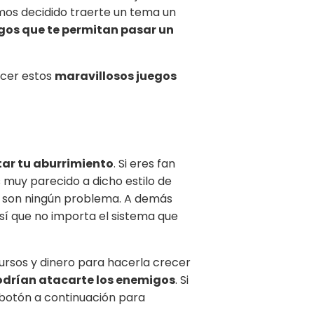
emos decidido traerte un tema un
gos que te permitan pasar un
ocer estos
maravillosos juegos
tar tu aburrimiento
. Si eres fan
s muy parecido a dicho estilo de
s
son ningún problema. A demás
í que no importa el sistema que
ursos y dinero para hacerla crecer
odrían atacarte los enemigos
. Si
el botón a continuación para