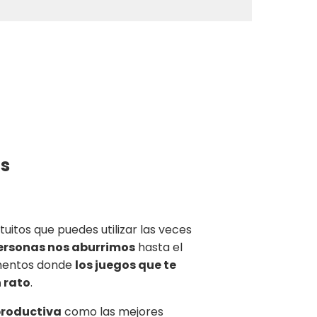
os
uitos que puedes utilizar las veces
personas nos aburrimos
hasta el
momentos donde
los juegos que te
n rato
.
productiva
como las mejores