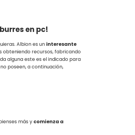
burres en pc!
uieras. Albion es un
interesante
es obteniendo recursos, fabricando
duda alguna este es el indicado para
 no poseen, a continuación,
o pienses más y
comienza a