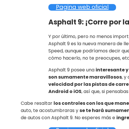
Pagina web oficial
Asphalt 9: ¡Corre por 
Y por último, pero no menos impo
Asphalt 9 es la nueva manera de ll
Speed, aunque podríamos decir qu
cómo hacerlo, no te preocupes, eta 
Asphalt 9 posee una
interesante y
son sumamente maravillosos
, 
velocidad por las pistas de carr
Android o iOS
, así que, si pensaba
Cabe resaltar
los controles con los que man
auto, te acostumbraras y
se te hará sumament
de autos con Asphalt 9. No esperes más e
ingr